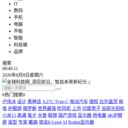
IT
数码
手机
电脑
平板
智能
科技展
品牌
搜索
08:46:11
2026年8月8日星期六
×
#热门搜索#
卢伟冰
设计
黑神话
A27U Type-C
电动汽车
侵权
比尔盖茨
耗
电
护眼屏
俄罗斯
世界最强
吹风机
上市
印度男子
自研光刻机
小米15
高通
鬼才
水管
联想
国产游戏
显示器
用电量
4K护眼
屏
造型
专家
戴森
骁龙8 Gen4
AI
Redmi显示器