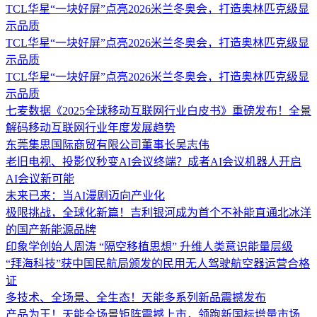
TCL华星“一块好屏”点亮2026米兰冬奥会，打造奥林匹克级显
示品质
TCL华星“一块好屏”点亮2026米兰冬奥会，打造奥林匹克级显
示品质
TCL华星“一块好屏”点亮2026米兰冬奥会，打造奥林匹克级显
示品质
七麦数据《2025全球移动互联网行业白皮书》重磅发布！全景
解码移动互联网行业年度发展趋势
东莞集思国际商贸有限公司董事长吴志伟
老旧电视、投影仪秒变AI会议终端？成者AI会议机器人开启
AI会议新可能
未来已来：当AI漫剧迈向产业化
极限挑战，全球化新篇！吉利银河成为首个不补能直通北冰洋
的国产新能源品牌
印象学创始人周涛 “隔空移植思想” 升维人类意识能量层级
“拜海科技”获中国民航局颁发的民用无人驾驶航空器运营合格
证
多技术、全场景、全生态！天能多系列新品震撼发布
产品为王！天能全场景矩阵震撼上市，领跑新国标增量市场