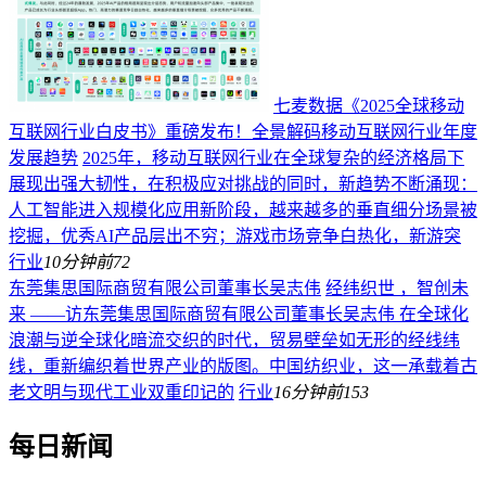
七麦数据《2025全球移动
互联网行业白皮书》重磅发布！全景解码移动互联网行业年度
发展趋势
2025年，移动互联网行业在全球复杂的经济格局下
展现出强大韧性，在积极应对挑战的同时，新趋势不断涌现：
人工智能进入规模化应用新阶段，越来越多的垂直细分场景被
挖掘，优秀AI产品层出不穷；游戏市场竞争白热化，新游突
行业
10分钟前
72
东莞集思国际商贸有限公司董事长吴志伟
经纬织世 ，智创未
来 ——访东莞集思国际商贸有限公司董事长吴志伟 在全球化
浪潮与逆全球化暗流交织的时代，贸易壁垒如无形的经线纬
线，重新编织着世界产业的版图。中国纺织业，这一承载着古
老文明与现代工业双重印记的
行业
16分钟前
153
每日新闻