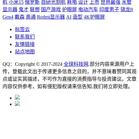
机
小米15
俄罗斯
自研光刻机
耗电
设计
上市
世界最强
水管
显示器
鬼才
联想
国产游戏
护眼屏
电动汽车
印度男子
骁龙8
Gen4
戴森
高通
Redmi显示器
AI
造型
4K护眼屏
标签云
联系我们
友情链接
站点地图
QQ：Copyright © 2017-2024
全球科技网
.部分内容来源用户上
传，登载此文出于传递更多信息之目的，并不意味着赞同其观
点或证实其描述，不可作为直接的消费指导与投资建议。文章
内容仅供参考，如有侵犯版权请来信告知,我们将立即处理。