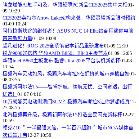
骁龙赋能AI触手可及，华硕轻薄PC新品CES2025集中亮相
01-
09 10:29
CES2025英特尔Arrow Lake架构来袭，华硕灵耀新品限时预约
01-09 10:24
阿特拉斯峡谷的继任者！ASUS NUC 14 Elite给商用迷你电脑
带来新鲜力量
01-09 10:08
超凡进化！ROG 2025全系笔记本新品重磅发布
01-09 12:10
锐龙9000好搭档 华硕AMD B850、B840主板首发
01-09 12:05
华硕Intel B860主板发布 酷睿Ultra 200S平台装机新选择
01-08
11:54
极狐汽车灵动如风，极狐汽车考拉S在拥挤的城市穿梭自如
01-
08 03:55
​极狐新阿尔法T5——智驾护航、续航无忧、空间宽适，出行
优选！
01-07 04:16
​10万就能买电动侧滑门SUV？极狐汽车考拉S让你梦想成真
12-
27 08:55
北汽极狐再升级，极狐新阿尔法T5打造全民闪充新标杆
12-27
10:59
领克Z10 ＂一半最强大脑，一半百万超跑＂ 城市NOA媒体首
次试驾开启
12-27 10:58