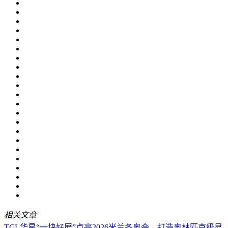
相关文章
TCL华星“一块好屏”点亮2026米兰冬奥会，打造奥林匹克级显