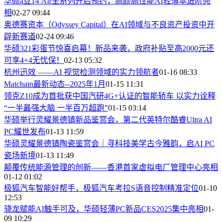
华硕a豆14 Air全系列开启预约，高颜高性能AI轻薄本进阶亮
相
02-27 09:44
奥德赛资本（Odyssey Capital）在AI领域与不良资产投资中开
辟新赛道
02-24 09:46
华硕321彩蛋节惊喜启幕！新品来袭，政府补贴至高2000元还
可享4+4无忧保！
02-13 05:32
杭州迅效 ——AI 视觉检测领域的实力领航者
01-16 08:33
Matchain最新动态--2025年1月
01-15 11:31
领克Z10成为首批获中国汽研4G+认证的智能轿车 以实力诠释
“一半最强大脑 一半百万超跑”
01-15 03:14
华硕举行灵耀景德镇新品鉴赏会，第二代英特尔酷睿Ultra AI
PC耀世发布
01-13 11:59
华硕灵耀景德镇陶瓷鉴赏会｜寻科技美学古今雅韵，启AI PC
瓷场新境
01-13 11:49
颠覆传统能源管理的创新——香港首家虚拟电厂管理中心亮相
01-12 01:02
极狐汽车智能好帮手，极狐汽车考拉S语音控制精准定位
01-10
12:53
骁龙赋能AI触手可及，华硕轻薄PC新品CES2025集中亮相
01-
09 10:29