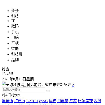
头条
科技
IT
数码
手机
电脑
平板
智能
科技展
品牌
搜索
13:43:52
2026年8月10日星期一
×
#热门搜索#
黑神话
卢伟冰
A27U Type-C
侵权
用电量
专家
比尔盖茨
吹风