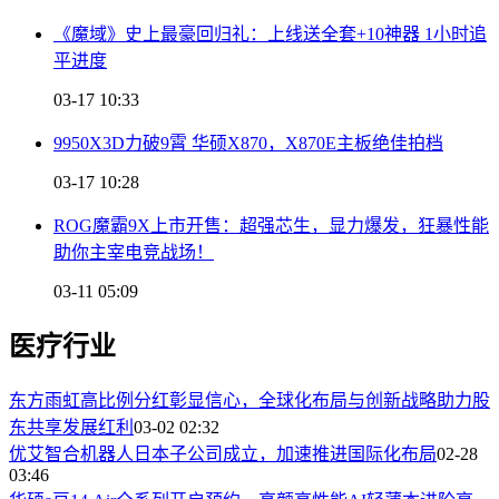
《魔域》史上最豪回归礼：上线送全套+10神器 1小时追
平进度
03-17 10:33
9950X3D力破9霄 华硕X870，X870E主板绝佳拍档
03-17 10:28
ROG魔霸9X上市开售：超强芯生，显力爆发，狂暴性能
助你主宰电竞战场！
03-11 05:09
医疗行业
东方雨虹高比例分红彰显信心，全球化布局与创新战略助力股
东共享发展红利
03-02 02:32
优艾智合机器人日本子公司成立，加速推进国际化布局
02-28
03:46