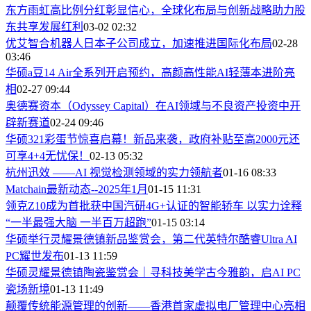
东方雨虹高比例分红彰显信心，全球化布局与创新战略助力股
东共享发展红利
03-02 02:32
优艾智合机器人日本子公司成立，加速推进国际化布局
02-28
03:46
华硕a豆14 Air全系列开启预约，高颜高性能AI轻薄本进阶亮
相
02-27 09:44
奥德赛资本（Odyssey Capital）在AI领域与不良资产投资中开
辟新赛道
02-24 09:46
华硕321彩蛋节惊喜启幕！新品来袭，政府补贴至高2000元还
可享4+4无忧保！
02-13 05:32
杭州迅效 ——AI 视觉检测领域的实力领航者
01-16 08:33
Matchain最新动态--2025年1月
01-15 11:31
领克Z10成为首批获中国汽研4G+认证的智能轿车 以实力诠释
“一半最强大脑 一半百万超跑”
01-15 03:14
华硕举行灵耀景德镇新品鉴赏会，第二代英特尔酷睿Ultra AI
PC耀世发布
01-13 11:59
华硕灵耀景德镇陶瓷鉴赏会｜寻科技美学古今雅韵，启AI PC
瓷场新境
01-13 11:49
颠覆传统能源管理的创新——香港首家虚拟电厂管理中心亮相