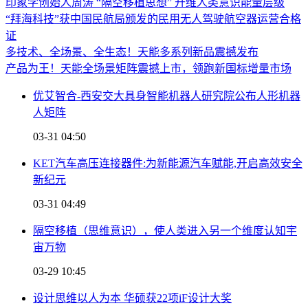
印象学创始人周涛 “隔空移植思想” 升维人类意识能量层级
“拜海科技”获中国民航局颁发的民用无人驾驶航空器运营合格
证
多技术、全场景、全生态！天能多系列新品震撼发布
产品为王！天能全场景矩阵震撼上市，领跑新国标增量市场
优艾智合-西安交大具身智能机器人研究院公布人形机器
人矩阵
03-31 04:50
KET汽车高压连接器件:为新能源汽车赋能,开启高效安全
新纪元
03-31 04:49
隔空移植（思维意识），使人类进入另一个维度认知宇
宙万物
03-29 10:45
设计思维以人为本 华硕获22项iF设计大奖