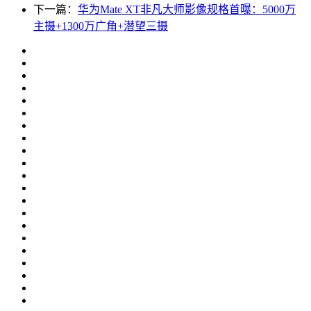
下一篇：
华为Mate XT非凡大师影像规格首曝：5000万
主摄+1300万广角+潜望三摄