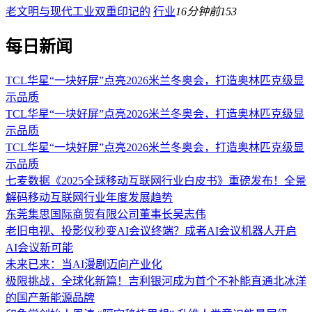
老文明与现代工业双重印记的
行业
16分钟前
153
每日新闻
TCL华星“一块好屏”点亮2026米兰冬奥会，打造奥林匹克级显
示品质
TCL华星“一块好屏”点亮2026米兰冬奥会，打造奥林匹克级显
示品质
TCL华星“一块好屏”点亮2026米兰冬奥会，打造奥林匹克级显
示品质
七麦数据《2025全球移动互联网行业白皮书》重磅发布！全景
解码移动互联网行业年度发展趋势
东莞集思国际商贸有限公司董事长吴志伟
老旧电视、投影仪秒变AI会议终端？成者AI会议机器人开启
AI会议新可能
未来已来：当AI漫剧迈向产业化
极限挑战，全球化新篇！吉利银河成为首个不补能直通北冰洋
的国产新能源品牌