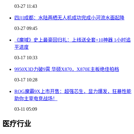
03-27 11:43
四川成都：水陆两栖无人机成功完成小河流水面起降
03-27 09:45
《魔域》史上最豪回归礼：上线送全套+10神器 1小时追
平进度
03-17 10:33
9950X3D力破9霄 华硕X870，X870E主板绝佳拍档
03-17 10:28
ROG魔霸9X上市开售：超强芯生，显力爆发，狂暴性能
助你主宰电竞战场！
03-11 05:09
医疗行业