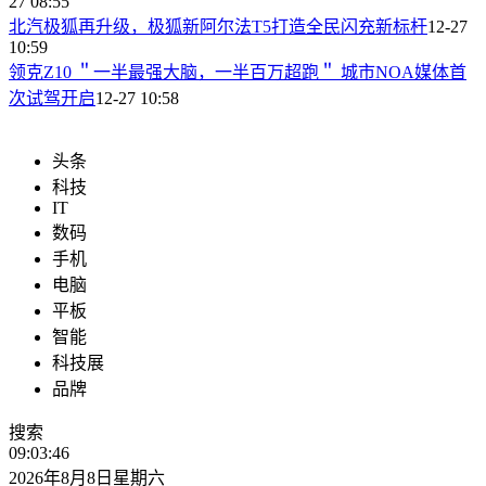
27 08:55
北汽极狐再升级，极狐新阿尔法T5打造全民闪充新标杆
12-27
10:59
领克Z10 ＂一半最强大脑，一半百万超跑＂ 城市NOA媒体首
次试驾开启
12-27 10:58
头条
科技
IT
数码
手机
电脑
平板
智能
科技展
品牌
搜索
09:03:47
2026年8月8日星期六