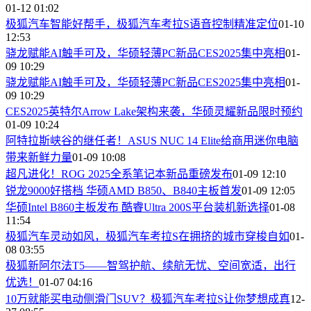
01-12 01:02
极狐汽车智能好帮手，极狐汽车考拉S语音控制精准定位
01-10
12:53
骁龙赋能AI触手可及，华硕轻薄PC新品CES2025集中亮相
01-
09 10:29
骁龙赋能AI触手可及，华硕轻薄PC新品CES2025集中亮相
01-
09 10:29
CES2025英特尔Arrow Lake架构来袭，华硕灵耀新品限时预约
01-09 10:24
阿特拉斯峡谷的继任者！ASUS NUC 14 Elite给商用迷你电脑
带来新鲜力量
01-09 10:08
超凡进化！ROG 2025全系笔记本新品重磅发布
01-09 12:10
锐龙9000好搭档 华硕AMD B850、B840主板首发
01-09 12:05
华硕Intel B860主板发布 酷睿Ultra 200S平台装机新选择
01-08
11:54
极狐汽车灵动如风，极狐汽车考拉S在拥挤的城市穿梭自如
01-
08 03:55
​极狐新阿尔法T5——智驾护航、续航无忧、空间宽适，出行
优选！
01-07 04:16
​10万就能买电动侧滑门SUV？极狐汽车考拉S让你梦想成真
12-