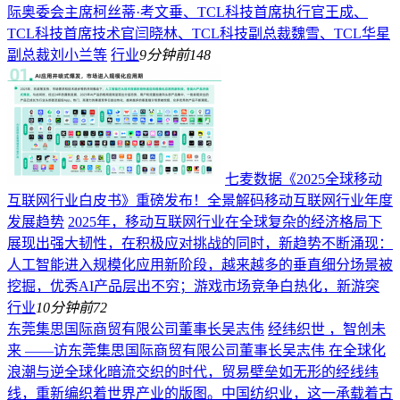
际奥委会主席柯丝蒂·考文垂、TCL科技首席执行官王成、
TCL科技首席技术官闫晓林、TCL科技副总裁魏雪、TCL华星
副总裁刘小兰等
行业
9分钟前
148
七麦数据《2025全球移动
互联网行业白皮书》重磅发布！全景解码移动互联网行业年度
发展趋势
2025年，移动互联网行业在全球复杂的经济格局下
展现出强大韧性，在积极应对挑战的同时，新趋势不断涌现：
人工智能进入规模化应用新阶段，越来越多的垂直细分场景被
挖掘，优秀AI产品层出不穷；游戏市场竞争白热化，新游突
行业
10分钟前
72
东莞集思国际商贸有限公司董事长吴志伟
经纬织世 ，智创未
来 ——访东莞集思国际商贸有限公司董事长吴志伟 在全球化
浪潮与逆全球化暗流交织的时代，贸易壁垒如无形的经线纬
线，重新编织着世界产业的版图。中国纺织业，这一承载着古