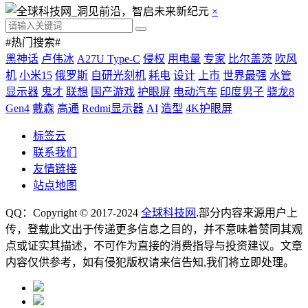
×
#热门搜索#
黑神话
卢伟冰
A27U Type-C
侵权
用电量
专家
比尔盖茨
吹风
机
小米15
俄罗斯
自研光刻机
耗电
设计
上市
世界最强
水管
显示器
鬼才
联想
国产游戏
护眼屏
电动汽车
印度男子
骁龙8
Gen4
戴森
高通
Redmi显示器
AI
造型
4K护眼屏
标签云
联系我们
友情链接
站点地图
QQ：Copyright © 2017-2024
全球科技网
.部分内容来源用户上
传，登载此文出于传递更多信息之目的，并不意味着赞同其观
点或证实其描述，不可作为直接的消费指导与投资建议。文章
内容仅供参考，如有侵犯版权请来信告知,我们将立即处理。