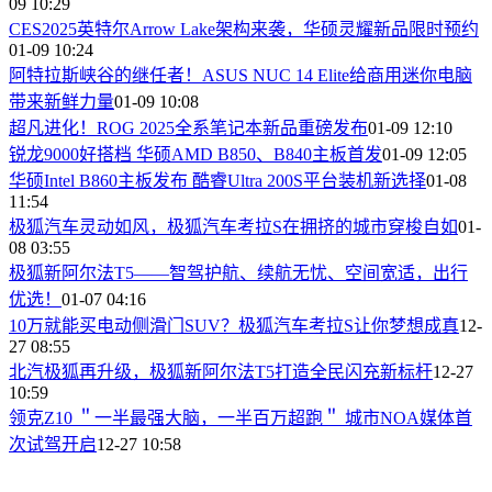
09 10:29
CES2025英特尔Arrow Lake架构来袭，华硕灵耀新品限时预约
01-09 10:24
阿特拉斯峡谷的继任者！ASUS NUC 14 Elite给商用迷你电脑
带来新鲜力量
01-09 10:08
超凡进化！ROG 2025全系笔记本新品重磅发布
01-09 12:10
锐龙9000好搭档 华硕AMD B850、B840主板首发
01-09 12:05
华硕Intel B860主板发布 酷睿Ultra 200S平台装机新选择
01-08
11:54
极狐汽车灵动如风，极狐汽车考拉S在拥挤的城市穿梭自如
01-
08 03:55
​极狐新阿尔法T5——智驾护航、续航无忧、空间宽适，出行
优选！
01-07 04:16
​10万就能买电动侧滑门SUV？极狐汽车考拉S让你梦想成真
12-
27 08:55
北汽极狐再升级，极狐新阿尔法T5打造全民闪充新标杆
12-27
10:59
领克Z10 ＂一半最强大脑，一半百万超跑＂ 城市NOA媒体首
次试驾开启
12-27 10:58