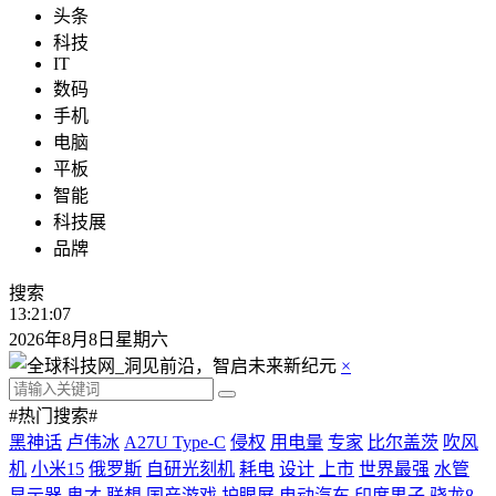
头条
科技
IT
数码
手机
电脑
平板
智能
科技展
品牌
搜索
13:21:08
2026年8月8日星期六
×
#热门搜索#
黑神话
卢伟冰
A27U Type-C
侵权
用电量
专家
比尔盖茨
吹风
机
小米15
俄罗斯
自研光刻机
耗电
设计
上市
世界最强
水管
显示器
鬼才
联想
国产游戏
护眼屏
电动汽车
印度男子
骁龙8