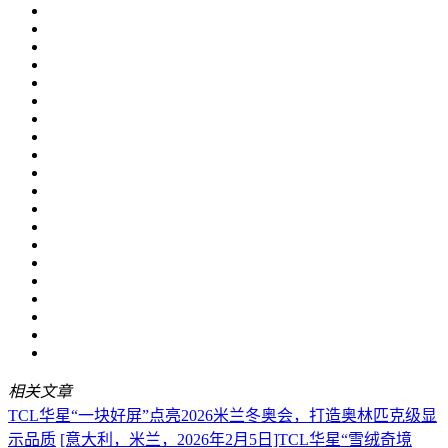
相关文章
TCL华星“一块好屏”点亮2026米兰冬奥会，打造奥林匹克级显
示品质
[意大利，米兰，2026年2月5日]TCL华星“雪绒奇境