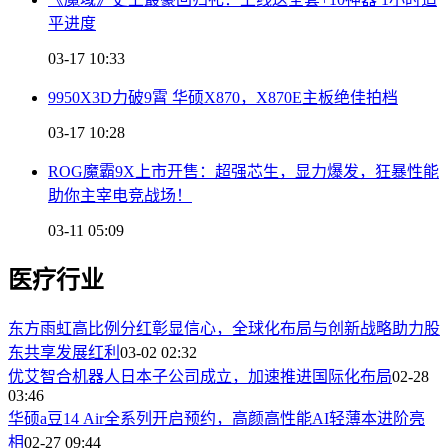
平进度
03-17 10:33
9950X3D力破9霄 华硕X870，X870E主板绝佳拍档
03-17 10:28
ROG魔霸9X上市开售：超强芯生，显力爆发，狂暴性能
助你主宰电竞战场！
03-11 05:09
医疗行业
东方雨虹高比例分红彰显信心，全球化布局与创新战略助力股
东共享发展红利
03-02 02:32
优艾智合机器人日本子公司成立，加速推进国际化布局
02-28
03:46
华硕a豆14 Air全系列开启预约，高颜高性能AI轻薄本进阶亮
相
02-27 09:44