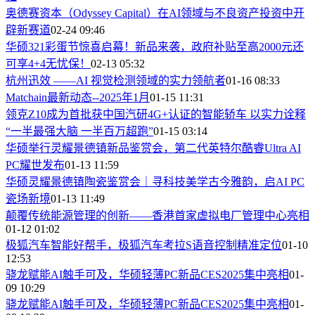
奥德赛资本（Odyssey Capital）在AI领域与不良资产投资中开
辟新赛道
02-24 09:46
华硕321彩蛋节惊喜启幕！新品来袭，政府补贴至高2000元还
可享4+4无忧保！
02-13 05:32
杭州迅效 ——AI 视觉检测领域的实力领航者
01-16 08:33
Matchain最新动态--2025年1月
01-15 11:31
领克Z10成为首批获中国汽研4G+认证的智能轿车 以实力诠释
“一半最强大脑 一半百万超跑”
01-15 03:14
华硕举行灵耀景德镇新品鉴赏会，第二代英特尔酷睿Ultra AI
PC耀世发布
01-13 11:59
华硕灵耀景德镇陶瓷鉴赏会｜寻科技美学古今雅韵，启AI PC
瓷场新境
01-13 11:49
颠覆传统能源管理的创新——香港首家虚拟电厂管理中心亮相
01-12 01:02
极狐汽车智能好帮手，极狐汽车考拉S语音控制精准定位
01-10
12:53
骁龙赋能AI触手可及，华硕轻薄PC新品CES2025集中亮相
01-
09 10:29
骁龙赋能AI触手可及，华硕轻薄PC新品CES2025集中亮相
01-