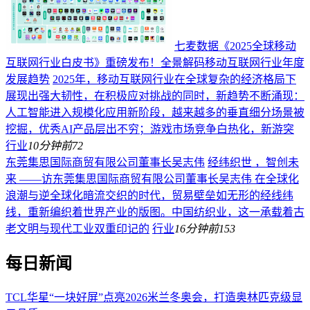
七麦数据《2025全球移动
互联网行业白皮书》重磅发布！全景解码移动互联网行业年度
发展趋势
2025年，移动互联网行业在全球复杂的经济格局下
展现出强大韧性，在积极应对挑战的同时，新趋势不断涌现：
人工智能进入规模化应用新阶段，越来越多的垂直细分场景被
挖掘，优秀AI产品层出不穷；游戏市场竞争白热化，新游突
行业
10分钟前
72
东莞集思国际商贸有限公司董事长吴志伟
经纬织世 ，智创未
来 ——访东莞集思国际商贸有限公司董事长吴志伟 在全球化
浪潮与逆全球化暗流交织的时代，贸易壁垒如无形的经线纬
线，重新编织着世界产业的版图。中国纺织业，这一承载着古
老文明与现代工业双重印记的
行业
16分钟前
153
每日新闻
TCL华星“一块好屏”点亮2026米兰冬奥会，打造奥林匹克级显