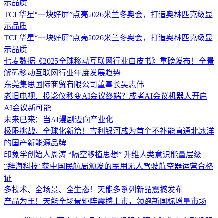
示品质
TCL华星“一块好屏”点亮2026米兰冬奥会，打造奥林匹克级显
示品质
TCL华星“一块好屏”点亮2026米兰冬奥会，打造奥林匹克级显
示品质
七麦数据《2025全球移动互联网行业白皮书》重磅发布！全景
解码移动互联网行业年度发展趋势
东莞集思国际商贸有限公司董事长吴志伟
老旧电视、投影仪秒变AI会议终端？成者AI会议机器人开启
AI会议新可能
未来已来：当AI漫剧迈向产业化
极限挑战，全球化新篇！吉利银河成为首个不补能直通北冰洋
的国产新能源品牌
印象学创始人周涛 “隔空移植思想” 升维人类意识能量层级
“拜海科技”获中国民航局颁发的民用无人驾驶航空器运营合格
证
多技术、全场景、全生态！天能多系列新品震撼发布
产品为王！天能全场景矩阵震撼上市，领跑新国标增量市场