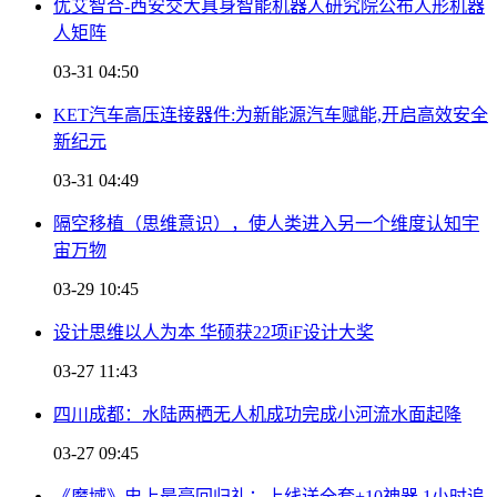
优艾智合-西安交大具身智能机器人研究院公布人形机器
人矩阵
03-31 04:50
KET汽车高压连接器件:为新能源汽车赋能,开启高效安全
新纪元
03-31 04:49
隔空移植（思维意识），使人类进入另一个维度认知宇
宙万物
03-29 10:45
设计思维以人为本 华硕获22项iF设计大奖
03-27 11:43
四川成都：水陆两栖无人机成功完成小河流水面起降
03-27 09:45
《魔域》史上最豪回归礼：上线送全套+10神器 1小时追