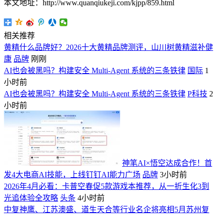
本文地址：http://www.quanqiukeji.com/kjpp/859.html
相关推荐
黄精什么品牌好？2026十大黄精品牌测评，山川树黄精滋补健
康
品牌
刚刚
AI也会被黑吗？构建安全 Multi-Agent 系统的三条铁律
国际
1
小时前
AI也会被黑吗？构建安全 Multi-Agent 系统的三条铁律
P科技
2
小时前
神笔AI×悟空达成合作！首
发4大电商AI技能，上线钉钉AI能力广场
品牌
3小时前
2026年4月必看：卡普空春促5款游戏本推荐，从一折生化3到
光追体验全攻略
头条
4小时前
中复神鹰、江苏澳盛、道生天合等行业名企将亮相5月苏州复