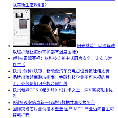
联车新生态
P科技
2
阳光财险：以速解难
以暖护航让每份守护都有温度
国际
3
P科技
霍姆赛福：以科技守护中式厨房安全，让安心常
伴生活
快讯
1分钟1块钱：新能源汽车充电占位费被吐槽太贵
品牌
出海越南避坑指南：金融科技企业不可忽视的劳
工、外包与知识产权合规红线
快讯
俄妹COS《老头环》玛莉卡女王：深V高衩礼服优
雅
P科技
观安信息新一代政务数据共享交换平台
国际
突破芯片测试技术壁垒 国产 MCU 产业迈向自主可
控新征程