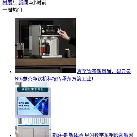
材展！
新闻
4小时前
一周热门
夏至饮茶新风尚，碧云泉
N9s煮茶净饮机科技传承东方韵
工业
1
新联接·新体验 星闪数字车钥匙领航网