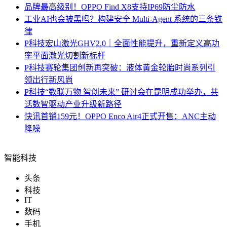
品牌
最高级别！OPPO Find X8支持IP69防尘防水
工业
AI也会被黑吗？构建安全 Multi-Agent 系统的三条铁
律
P科技
宏山激光GHV2.0｜全面性能提升，重新定义高功
率平面激光切割新标杆
P科技
赛轮集团创新再突破：液体黄金轮胎时尚系列引
领出行新风尚
P科技
“数联万物 智创未来” 研讨会在昆明成功举办，共
话数智驱动产业升级新路径
快讯
首销159元！OPPO Enco Air4正式开售：ANC主动
降噪
智能科技
头条
科技
IT
数码
手机