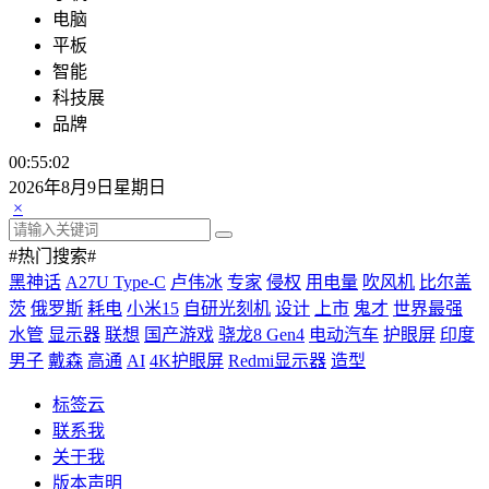
电脑
平板
智能
科技展
品牌
00:55:02
2026年8月9日星期日
×
#热门搜索#
黑神话
A27U Type-C
卢伟冰
专家
侵权
用电量
吹风机
比尔盖
茨
俄罗斯
耗电
小米15
自研光刻机
设计
上市
鬼才
世界最强
水管
显示器
联想
国产游戏
骁龙8 Gen4
电动汽车
护眼屏
印度
男子
戴森
高通
AI
4K护眼屏
Redmi显示器
造型
标签云
联系我
关于我
版本声明