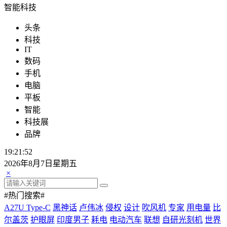
智能科技
头条
科技
IT
数码
手机
电脑
平板
智能
科技展
品牌
19:21:52
2026年8月7日星期五
×
#热门搜索#
A27U Type-C
黑神话
卢伟冰
侵权
设计
吹风机
专家
用电量
比
尔盖茨
护眼屏
印度男子
耗电
电动汽车
联想
自研光刻机
世界