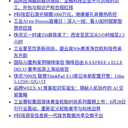
品牌
出海越南避坑指南：金融科技企业不可忽视的劳
工、外包与知识产权合规红线
P科技
宏石激光捐赠1000万元，驰援基孔肯雅热防控
工业
AI for Process直播日｜深入一线：看AI如何赋能智
慧供应链
快讯
又一时速350高铁来了：西安至武汉从5小时缩至2.5
小时
工业
夏至饮茶新风尚，碧云泉N9s煮茶净饮机科技传承
东方韵
国际
AI重构家用咖啡体验 咖啡自由 KAXFREE x ELLE
DECO 春季巡游上海站收官
快讯
7999元 联想ThinkPad X13笔记本新配置开售：Ultra
5-125H+32G+1T
品牌
WEEX AI 黑客松冠军诞生：揭秘人机协作的 AI 交
易策略
工业
赛轮集团液体黄金轮胎时尚系列震撼上市：6月28日
引行业轰动，重新定义轮胎美学与科技边界
P科技
观安信息新一代政务数据共享交换平台