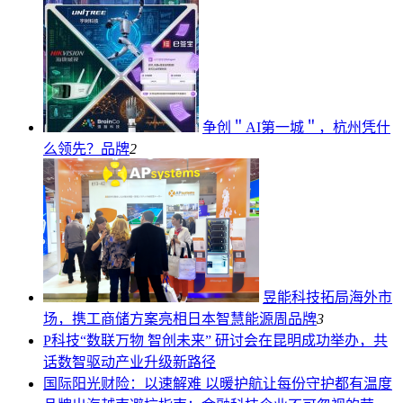
争创＂AI第一城＂，杭州凭什
么领先？
品牌
2
昱能科技拓局海外市
场，携工商储方案亮相日本智慧能源周
品牌
3
P科技
“数联万物 智创未来” 研讨会在昆明成功举办，共
话数智驱动产业升级新路径
国际
阳光财险：以速解难 以暖护航让每份守护都有温度