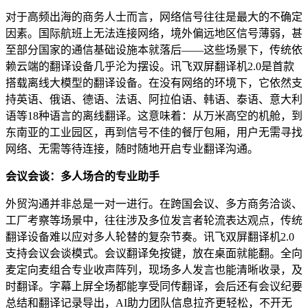
对于高频出海的商务人士而言，网络信号往往是最大的不确定
因素。国际航班上无法连接网络，境外偏远地区信号薄弱，甚
至部分国家的通信基础设施本就落后——这些场景下，传统依
赖云端的翻译设备几乎沦为摆设。讯飞双屏翻译机2.0是首款
搭载离线大模型的翻译设备。在没有网络的环境下，它依然支
持英语、俄语、德语、法语、阿拉伯语、韩语、泰语、意大利
语等18种语言的离线翻译。这意味着：从万米高空的机舱，到
东南亚的工业园区，再到信号不佳的餐厅包厢，用户无需寻找
网络、无需等待连接，随时随地开启专业翻译沟通。
会议会谈：多人场合的专业助手
外贸沟通并非总是一对一进行。在跨国会议、多方商务洽谈、
工厂考察等场景中，往往涉及多位发言者轮流表达观点，传统
翻译设备难以应对多人轮替的复杂节奏。讯飞双屏翻译机2.0
支持会议会谈模式。会议翻译免按键，放在桌面就能翻。全向
麦定向麦组合专业收声阵列，现场多人发言也能清晰收录，及
时翻译。字幕上屏全场都能享受同传翻译，会后还有会议纪要
总结和翻译记录导出，AI助力团队信息拉齐更轻松，不开无