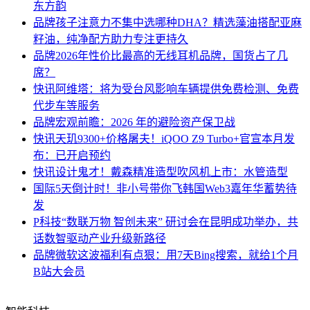
东方韵
品牌
孩子注意力不集中选哪种DHA？精选藻油搭配亚麻
籽油，纯净配方助力专注更持久
品牌
2026年性价比最高的无线耳机品牌，国货占了几
席？
快讯
阿维塔：将为受台风影响车辆提供免费检测、免费
代步车等服务
品牌
宏观前瞻：2026 年的避险资产保卫战
快讯
天玑9300+价格屠夫！iQOO Z9 Turbo+官宣本月发
布：已开启预约
快讯
设计鬼才！戴森精准造型吹风机上市：水管造型
国际
5天倒计时！非小号带你飞韩国Web3嘉年华蓄势待
发
P科技
“数联万物 智创未来” 研讨会在昆明成功举办，共
话数智驱动产业升级新路径
品牌
微软这波福利有点狠：用7天Bing搜索，就给1个月
B站大会员