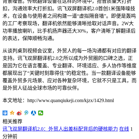
背景噪音。传统翻译设备在这样的环境中，拾音质量大打折
扣，沟通效率大打折扣。讯飞双屏翻译机2.0首创1米强降噪技
术，在设备与使用者之间构建一道“虚拟隔音墙”。即便是轰鸣
的工厂考察现场，翻译机依然能够清晰拾取对话声音。2W大
功率播放喇叭，比手机扬声器还大30%，客户清晰了解翻译后
的表达，保障顺畅沟通。
从谈判桌到视频会议室，外贸人的每一场沟通都有对应的翻译
支持。讯飞双屏翻译机2.0之所以成为外贸圈的口碑之选，正
是因为它在语言覆盖、专业翻译、环境适应、多人协作等维度
都展现出了“关键时刻靠得住”的稳定性。当一款翻译设备能够
覆盖外贸多元场景、应对各种复杂环境，它就不只是工具，而
是外贸人征战全球市场的可靠伙伴。
本文地址：http://www.quanqiukeji.com/kjzx/1429.html
相关推荐
讯飞双屏翻译机2.0：外贸人出差标配背后的硬核能力
在线
1
分钟前