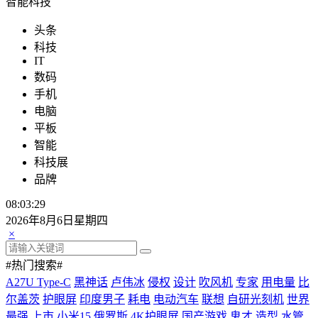
智能科技
头条
科技
IT
数码
手机
电脑
平板
智能
科技展
品牌
08:03:29
2026年8月6日星期四
×
#热门搜索#
A27U Type-C
黑神话
卢伟冰
侵权
设计
吹风机
专家
用电量
比
尔盖茨
护眼屏
印度男子
耗电
电动汽车
联想
自研光刻机
世界
最强
上市
小米15
俄罗斯
4K护眼屏
国产游戏
鬼才
造型
水管