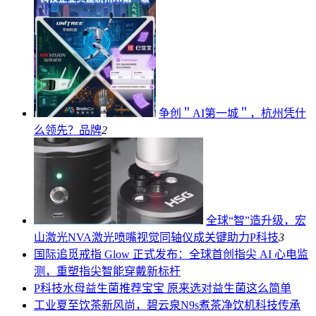
争创＂AI第一城＂，杭州凭什
么领先？
品牌
2
全球“智”造升级，宏
山激光NVA激光喷嘴视觉同轴仪成关键助力
P科技
3
国际
追觅戒指 Glow 正式发布：全球首创指尖 AI 心电监
测，重塑指尖智能穿戴新标杆
P科技
水母益生菌推荐宝宝 原来选对益生菌这么简单
工业
夏至饮茶新风尚，碧云泉N9s煮茶净饮机科技传承