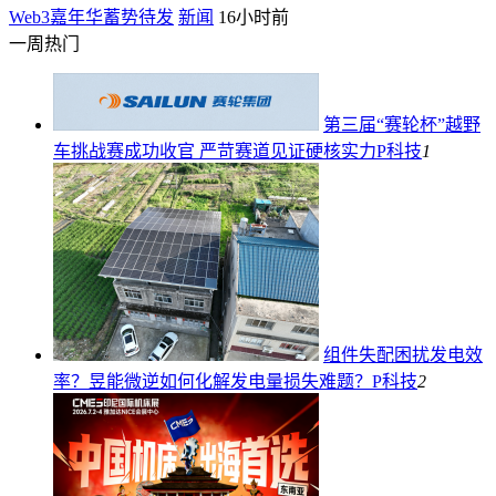
Web3嘉年华蓄势待发
新闻
16小时前
一周热门
第三届“赛轮杯”越野
车挑战赛成功收官 严苛赛道见证硬核实力
P科技
1
组件失配困扰发电效
率？昱能微逆如何化解发电量损失难题？
P科技
2