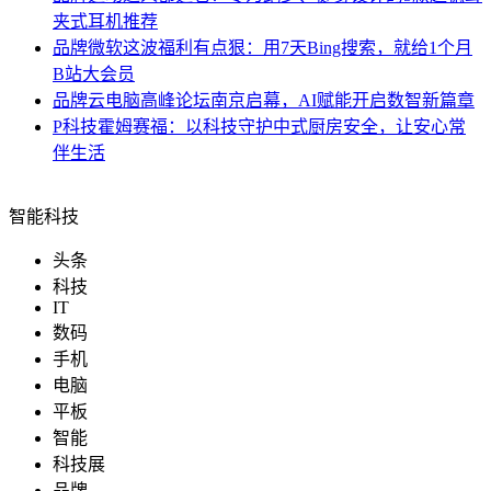
夹式耳机推荐
品牌
微软这波福利有点狠：用7天Bing搜索，就给1个月
B站大会员
品牌
云电脑高峰论坛南京启幕，AI赋能开启数智新篇章
P科技
霍姆赛福：以科技守护中式厨房安全，让安心常
伴生活
智能科技
头条
科技
IT
数码
手机
电脑
平板
智能
科技展
品牌