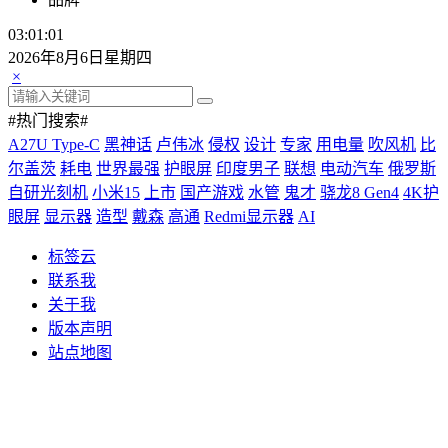
03:01:02
2026年8月6日星期四
×
#热门搜索#
A27U Type-C
黑神话
卢伟冰
侵权
设计
专家
用电量
吹风机
比
尔盖茨
耗电
世界最强
护眼屏
印度男子
联想
电动汽车
俄罗斯
自研光刻机
小米15
上市
国产游戏
水管
鬼才
骁龙8 Gen4
4K护
眼屏
显示器
造型
戴森
高通
Redmi显示器
AI
标签云
联系我
关于我
版本声明
站点地图