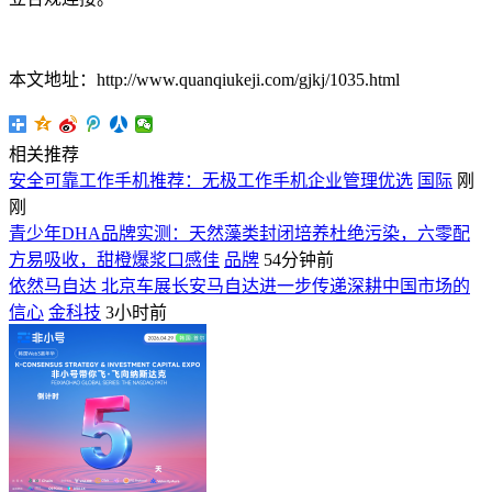
本文地址：http://www.quanqiukeji.com/gjkj/1035.html
相关推荐
安全可靠工作手机推荐：无极工作手机企业管理优选
国际
刚
刚
青少年DHA品牌实测：天然藻类封闭培养杜绝污染，六零配
方易吸收，甜橙爆浆口感佳
品牌
54分钟前
依然马自达 北京车展长安马自达进一步传递深耕中国市场的
信心
金科技
3小时前