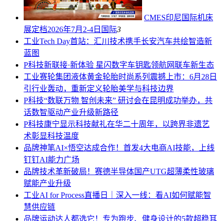
CMES印尼国际机床
展定档2026年7月2-4日
国际
3
工业
Tech Day首站：汇川技术携手长安汽车共绘智造新
蓝图
P科技
新联接·新体验 星闪数字车钥匙领航网联车新生态
工业
赛轮集团液体黄金轮胎时尚系列震撼上市：6月28日
引行业轰动，重新定义轮胎美学与科技边界
P科技
“数联万物 智创未来” 研讨会在昆明成功举办，共
话数智驱动产业升级新路径
P科技
康宁显示科技献礼在华二十周年，以跨界非遗艺
术彰显科技温度
品牌
神笔AI×悟空达成合作！首发4大电商AI技能，上线
钉钉AI能力广场
品牌
技术革新破局！赛德半导体国产UTG超薄柔性玻璃
赋能产业升级
工业
AI for Process直播日｜深入一线：看AI如何赋能智
慧供应链
品牌
运动达人都选它！专为跑步、健身设计的5款超稳耳