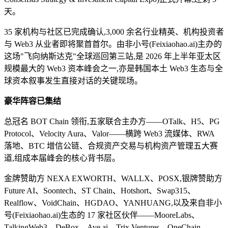
天。
35 家机构与社区已完成确认,3,000 余名行业精英、机构投资者
与 Web3 从业者即将聚首首尔。由非小号(Feixiaohao.ai)主办的
这场"飞向纳斯达克"全球巡回第三站,是 2026 年上半年亚太区
规模最大的 Web3 资本峰会之一,亦是韩国本土 Web3 生态与全
球资本叙事发生直接对话的关键现场。
豪华阵容已集结
总冠名 BOT Chain 领衔,五家联合主办方——OTalk、H5、PG
Protocol、Velocity Aura、Valor——横跨 Web3 流媒体、RWA
落地、BTC 增信公链、合规资产交易与机构资产管理五大赛
道,组成本届峰会的核心背书层。
金牌赞助方 NEXA EXWORTH、WALLX、POSX,银牌赞助方
Future AI、Soontech、ST Chain、Hotshort、Swap315、
Realflow、VoidChain、HGDAO、YANHUANG,以及来自非小
号(Feixiaohao.ai)生态的 17 家社区伙伴——MooreLabs、
TalkingWeb3、DeBox、Ave.ai、Trix Ventures、OneChain、