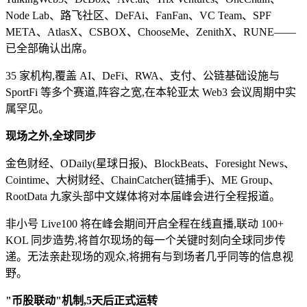
Node Lab、路飞社区、DeFAi、FanFan、VC Team、SPF
META、AtlasX、CSBOX、ChooseMe、ZenithX、RUNE——
已全部确认出席。
35 家机构,覆盖 AI、DeFi、RWA、支付、公链基础设施与
SportFi 等多个赛道,阵容之宽,在本轮亚太 Web3 会议周期中实
属罕见。
现场之外,全球同步
金色财经、ODaily(星球日报)、BlockBeats、Foresight News、
Cointime、大树财经、ChainCatcher(链捕手)、ME Group、
RootData 九家头部中文媒体将对本届峰会进行全程报道。
非小号 Live100 将在峰会期间开启全程在线直播,联动 100+
KOL 同步造势,将首尔现场的每一个关键时刻向全球同步传
递。无法亲赴现场的观众,将拥有与到场者几乎同等的信息视
野。
"币股联动"机制,5天后正式运转