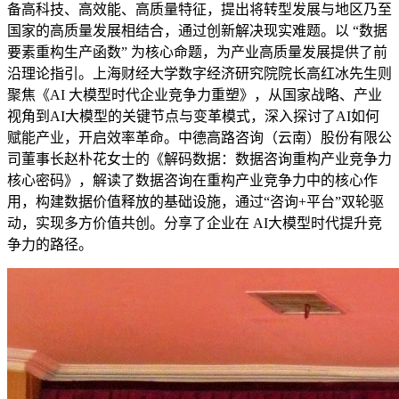
备高科技、高效能、高质量特征，提出将转型发展与地区乃至
国家的高质量发展相结合，通过创新解决现实难题。以 “数据
要素重构生产函数” 为核心命题，为产业高质量发展提供了前
沿理论指引。上海财经大学数字经济研究院院长高红冰先生则
聚焦《AI 大模型时代企业竞争力重塑》，从国家战略、产业
视角到AI大模型的关键节点与变革模式，深入探讨了AI如何
赋能产业，开启效率革命。中德高路咨询（云南）股份有限公
司董事长赵朴花女士的《解码数据：数据咨询重构产业竞争力
核心密码》，解读了数据咨询在重构产业竞争力中的核心作
用，构建数据价值释放的基础设施，通过“咨询+平台”双轮驱
动，实现多方价值共创。分享了企业在 AI大模型时代提升竞
争力的路径。