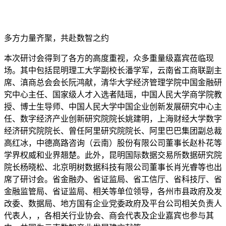
多方力量齐聚，共赴数智之约
本次研讨会得到了各方的高度重视，众多重量级嘉宾莅临现
场。其中包括昆明理工大学副校长潘学军，云南省工商联副主
席、滇商总会会长阮鸿献，清华大学经济管理学院中国金融研
究中心主任、国家级人才入选者陆瑶，中国人民大学商学院教
授、博士生导师、中国人民大学中国企业创新发展研究中心主
任、数字经济产业创新研究院院长姚建明，上海财经大学数字
经济研究院院长、曾任阿里研究院院长、阿里巴巴集团副总裁
高红冰，中德高路咨询（云南）股份有限公司董事长赵朴花等
学界权威和业界翘楚。此外，昆明国际数据交易所数据研究院
院长杨晓松、北京明树数据科技有限公司董事长肖光睿等也出
席了研讨会。省金融办、省证监局、省工信厅、省科技厅、省
金融监管局、省证监局、相关等单位领导，各州市县政府及发
改委、数据局、地方国有企业党委政府及平台公司相关负责人
代表人，，各相关行业协会、商会代表及企业嘉宾也参与其