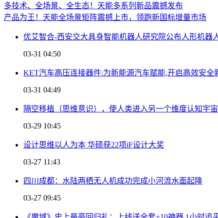
多技术、全场景、全生态！天能多系列新品震撼发布
产品为王！天能全场景矩阵震撼上市，领跑新国标增量市场
优艾智合-西安交大具身智能机器人研究院公布人形机器
03-31 04:50
KET汽车高压连接器件:为新能源汽车赋能,开启高效安全
03-31 04:49
隔空移植（思维意识），使人类进入另一个维度认知宇宙
03-29 10:45
设计思维以人为本 华硕获22项iF设计大奖
03-27 11:43
四川成都：水陆两栖无人机成功完成小河流水面起降
03-27 09:45
《魔域》史上最豪回归礼：上线送全套+10神器 1小时追