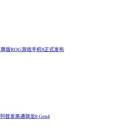
至尊版ROG游戏手机9正式发布
首发高通骁龙8 Gen4