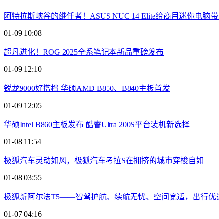
阿特拉斯峡谷的继任者！ASUS NUC 14 Elite给商用迷你电
01-09 10:08
超凡进化！ROG 2025全系笔记本新品重磅发布
01-09 12:10
锐龙9000好搭档 华硕AMD B850、B840主板首发
01-09 12:05
华硕Intel B860主板发布 酷睿Ultra 200S平台装机新选择
01-08 11:54
极狐汽车灵动如风，极狐汽车考拉S在拥挤的城市穿梭自如
01-08 03:55
​极狐新阿尔法T5——智驾护航、续航无忧、空间宽适，出行优
01-07 04:16