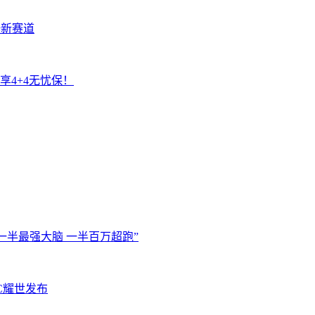
开辟新赛道
享4+4无忧保！
一半最强大脑 一半百万超跑”
PC耀世发布