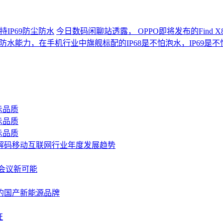
支持IP69防尘防水
今日数码闲聊站透露， OPPO即将发布的Find 
防尘防水能力，在手机行业中旗舰标配的IP68是不怕泡水，IP69是
示品质
示品质
示品质
景解码移动互联网行业年度发展趋势
I会议新可能
的国产新能源品牌
证