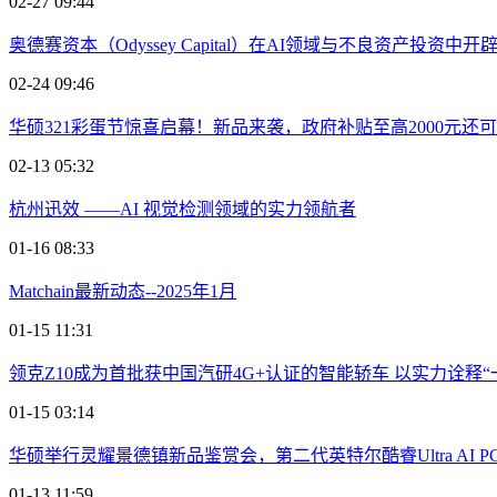
02-27 09:44
奥德赛资本（Odyssey Capital）在AI领域与不良资产投资中
02-24 09:46
华硕321彩蛋节惊喜启幕！新品来袭，政府补贴至高2000元还可
02-13 05:32
杭州迅效 ——AI 视觉检测领域的实力领航者
01-16 08:33
Matchain最新动态--2025年1月
01-15 11:31
领克Z10成为首批获中国汽研4G+认证的智能轿车 以实力诠释“
01-15 03:14
华硕举行灵耀景德镇新品鉴赏会，第二代英特尔酷睿Ultra AI 
01-13 11:59