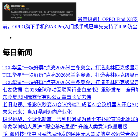
最高级别！OPPO Find X8
前，OPPO旗下手机的A3 Pro入门级手机已率先支持了IP69
1
每日新闻
TCL华星“一块好屏”点亮2026米兰冬奥会，打造奥林匹克级显
TCL华星“一块好屏”点亮2026米兰冬奥会，打造奥林匹克级显
TCL华星“一块好屏”点亮2026米兰冬奥会，打造奥林匹克级显
七麦数据《2025全球移动互联网行业白皮书》重磅发布！全
东莞集思国际商贸有限公司董事长吴志伟
老旧电视、投影仪秒变AI会议终端？成者AI会议机器人开启A
未来已来：当AI漫剧迈向产业化
极限挑战，全球化新篇！吉利银河成为首个不补能直通北冰洋
印象学创始人周涛 “隔空移植思想” 升维人类意识能量层级
“拜海科技”获中国民航局颁发的民用无人驾驶航空器运营合格