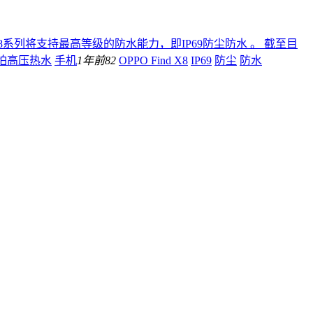
X8系列将支持最高等级的防水能力，即IP69防尘防水 。 截至目
不怕高压热水
手机
1年前
82
OPPO Find X8
IP69
防尘
防水